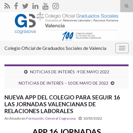
Alte
el
Search for:
form
de
bús
Colegio Oficial de Graduados Sociales de Valencia
Alter
la
nave
NOTICIAS DE INTERÉS -9 DE MAYO 2022
NOTICIAS DE INTERÉS – 10 DE MAYO DE 2022
NUEVA APP DEL COLEGIO PARA SEGUIR 16
LAS JORNADAS VALENCIANAS DE
RELACIONES LABORALES
Archivado en
Formación
,
General Cograsova
10/05/2022
APP 16 JORNADAS