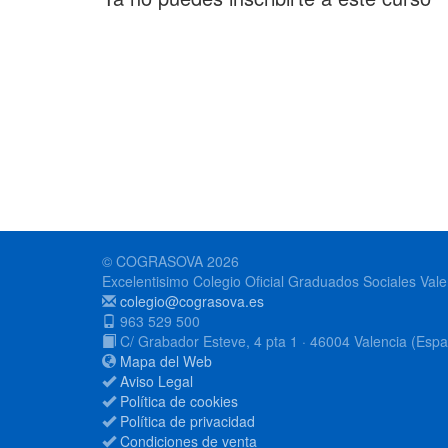
© COGRASOVA 2026
Excelentisimo Colegio Oficial Graduados Sociales Vale
colegio@cograsova.es
963 529 500
C/ Grabador Esteve, 4 pta 1 · 46004 Valencia (Esp
Mapa del Web
Aviso Legal
Política de cookies
Política de privacidad
Condiciones de venta