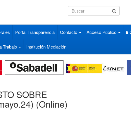
rales
Portal Transparencia
Contacto
Acceso Público
C
a Trabajo
Institución Mediación
UESTO SOBRE
ayo.24) (Online)