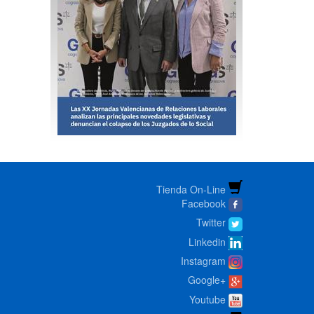
Tienda On-Line
Facebook
Twitter
Linkedin
Instagram
Google+
Youtube