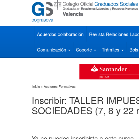
Acuerdos colaboración
Revista Relaciones Labo
Comunicación
Soporte
Trámites
Bols
Inicio > Acciones Formativas
Inscribir: TALLER IMP
SOCIEDADES (7, 8 y 22 m
Ya no puedes inscribirte a este curso