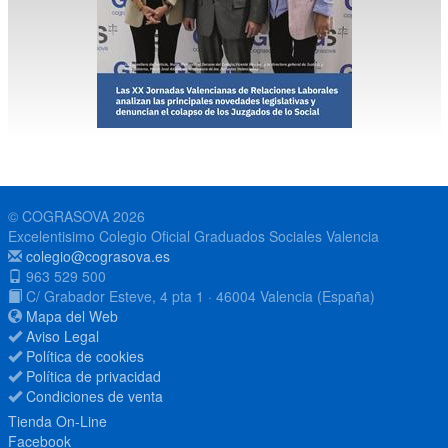
© COGRASOVA 2026
Excelentisimo Colegio Oficial Graduados Sociales Valencia
colegio@cograsova.es
963 529 500
C/ Grabador Esteve, 4 pta 1 · 46004 Valencia (España)
Mapa del Web
Aviso Legal
Política de cookies
Política de privacidad
Condiciones de venta
Tienda On-Line
Facebook