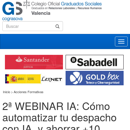
Desp
nave
Inicio > Acciones Formativas
2ª WEBINAR IA: Cómo
automatizar tu despacho
con IA, y ahorrar +10