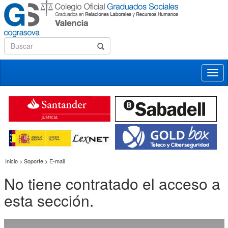
Desp
nave
Inicio > Soporte > E-mail
No tiene contratado el acceso a
esta sección.