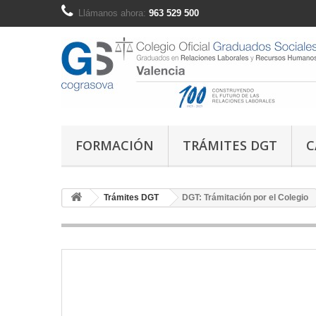
Llámanos ahora:
963 529 500
FORMACIÓN
TRÁMITES DGT
C
Trámites DGT
DGT: Trámitación por el Colegio