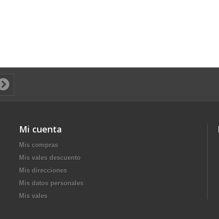
Mi cuenta
Mis compras
Mis vales descuento
Mis direcciones
Mis datos personales
Mis vales