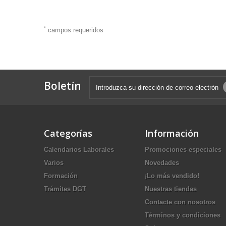
*
campos requeridos
Boletín
Categorías
Información
Calendarios Laborales
Promociones especiales
Varios
Novedades
Formación
¡Lo más vendido!
Trámites DGT
Nuestras tiendas
Contacte con nosotros
Términos y condiciones