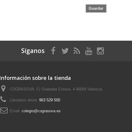
Guardar
Síganos
Información sobre la tienda
COGRASOVA, C/ Grabador Esteve, 4 46004 Valencia
Llámanos ahora:
963 529 500
Email:
colegio@cograsova.es