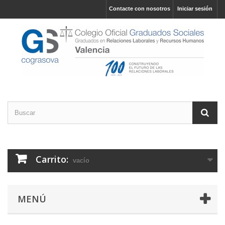
Contacte con nosotros
Iniciar sesión
Carrito:
vacío
MENÚ