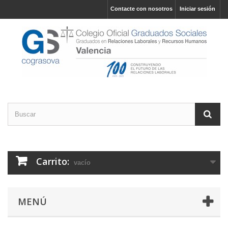
Contacte con nosotros
Iniciar sesión
Carrito:
vacío
MENÚ