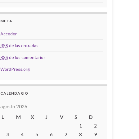
META
Acceder
RSS
de las entradas
RSS
de los comentarios
WordPress.org
CALENDARIO
agosto 2026
L
M
X
J
V
S
D
1
2
3
4
5
6
7
8
9