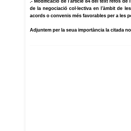
.- Modificació de l’article 84 del text refós de 
de la negociació col·lectiva en l’àmbit de l
acords o convenis més favorables per a les p
Adjuntem per la seua importància la citada n