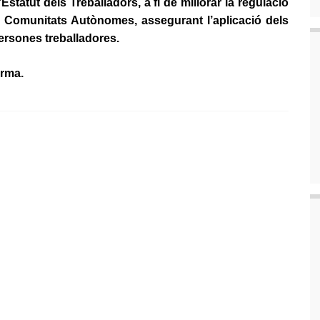
l’Estatut dels Treballadors, a fi de millorar la regulació
es Comunitats Autònomes, assegurant l’aplicació dels
ersones treballadores.
orma.