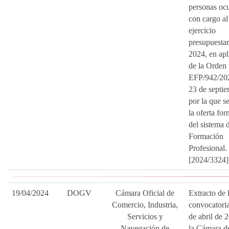
personas oc
con cargo al
ejercicio
presupuestar
2024, en apl
de la Orden
EFP/942/20
23 de septie
por la que s
la oferta for
del sistema 
Formación
Profesional.
[2024/3324]
19/04/2024
DOGV
Cámara Oficial de
Extracto de 
Comercio, Industria,
convocatori
Servicios y
de abril de 
Navegación de
la Cámara d