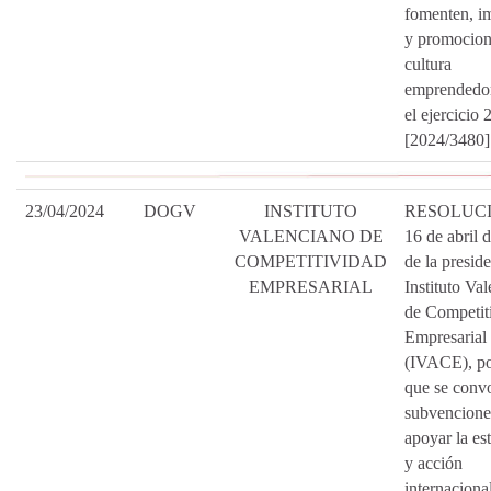
fomenten, i
y promocion
cultura
emprendedor
el ejercicio 
[2024/3480]
23/04/2024
DOGV
INSTITUTO
RESOLUCI
VALENCIANO DE
16 de abril 
COMPETITIVIDAD
de la preside
EMPRESARIAL
Instituto Va
de Competit
Empresarial
(IVACE), po
que se conv
subvencione
apoyar la est
y acción
internacional