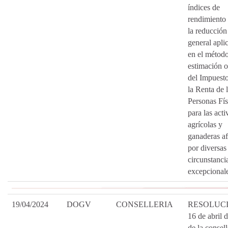
índices de
rendimiento 
la reducción
general apli
en el métod
estimación o
del Impuest
la Renta de 
Personas Fís
para las act
agrícolas y
ganaderas af
por diversas
circunstanci
excepcionale
19/04/2024
DOGV
CONSELLERIA
RESOLUCI
16 de abril 
de la consel