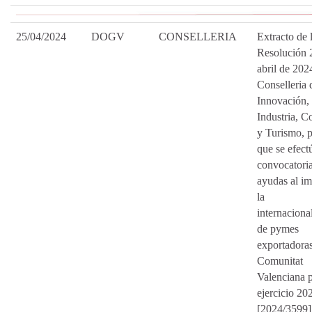
25/04/2024
DOGV
CONSELLERIA
Extracto de 
Resolución 
abril de 2024
Conselleria 
Innovación,
Industria, C
y Turismo, p
que se efect
convocatoria
ayudas al im
la
internaciona
de pymes
exportadoras
Comunitat
Valenciana p
ejercicio 20
[2024/3599]