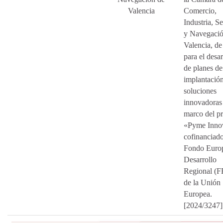
Valencia
Comercio,
Industria, Se
y Navegació
Valencia, de
para el desar
de planes de
implantació
soluciones
innovadoras 
marco del p
«Pyme Inno
cofinanciado
Fondo Euro
Desarrollo
Regional (
de la Unión
Europea.
[2024/3247]