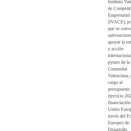
Instituto Va
de Competit
Empresarial
(IVACE), po
que se conv
subvencione
apoyar la est
y acción
internacional
pymes de la
Comunitat
Valenciana,
cargo al
presupuesto 
ejercicio 20
financiación
Unión Euro
través del F
Europeo de
Desarrollo