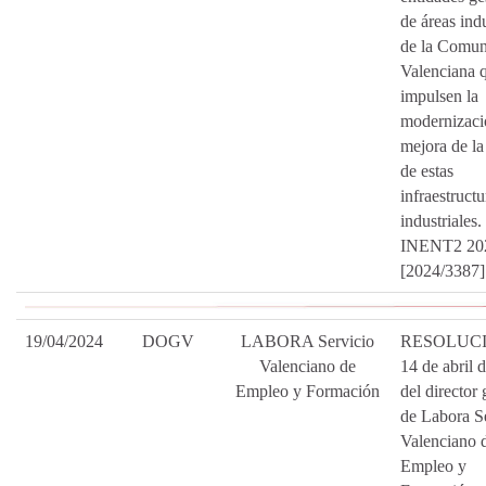
de áreas indu
de la Comun
Valenciana 
impulsen la
modernizaci
mejora de la
de estas
infraestructu
industriales.
INENT2 20
[2024/3387]
19/04/2024
DOGV
LABORA Servicio
RESOLUCI
Valenciano de
14 de abril 
Empleo y Formación
del director 
de Labora S
Valenciano 
Empleo y