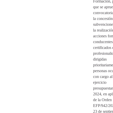
Formación, 
que se aprue
convocatori
la concesión
subvencione
la realizació
acciones for
conducentes
certificados 
profesionali
dirigidas
prioritariam
personas oc
con cargo al
ejercicio
presupuestar
2024, en apl
de la Orden
EFP/942/20
23 de septie