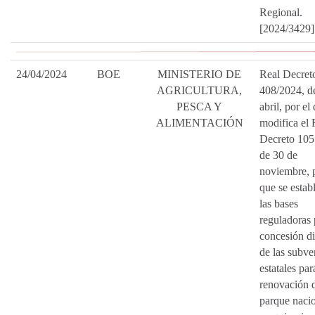
Regional.
[2024/3429]
24/04/2024
BOE
MINISTERIO DE
Real Decret
AGRICULTURA,
408/2024, d
PESCA Y
abril, por el
ALIMENTACIÓN
modifica el 
Decreto 105
de 30 de
noviembre, p
que se estab
las bases
reguladoras 
concesión di
de las subve
estatales par
renovación 
parque naci