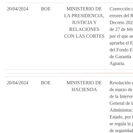
20/04/2024
BOE
MINISTERIO DE
Corrección 
LA PRESIDENCIA,
errores del 
JUSTICIA Y
Decreto 202
RELACIONES
de 27 de feb
CON LAS CORTES
por el que s
aprueba el E
del Fondo E
de Garantía
Agraria.
20/04/2024
BOE
MINISTERIO DE
Resolución 
HACIENDA
de marzo de
de la Interv
General de l
Administrac
Estado, por 
se regula la 
de seguridad