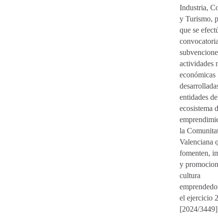
Industria, C
y Turismo, p
que se efect
convocatori
subvencione
actividades 
económicas
desarrollada
entidades de
ecosistema 
emprendimie
la Comunita
Valenciana 
fomenten, i
y promocion
cultura
emprendedor
el ejercicio 
[2024/3449]