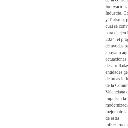
Innovación,
Industria, C
y Turismo, p
cual se conv
para el ejerc
2024, el pr
de ayudas p
apoyar a aqu
actuaciones
desarrollada
entidades ge
de áreas indu
de la Comu
Valenciana 
impulsan la
modernizaci
mejora de la
de estas
infraestructu