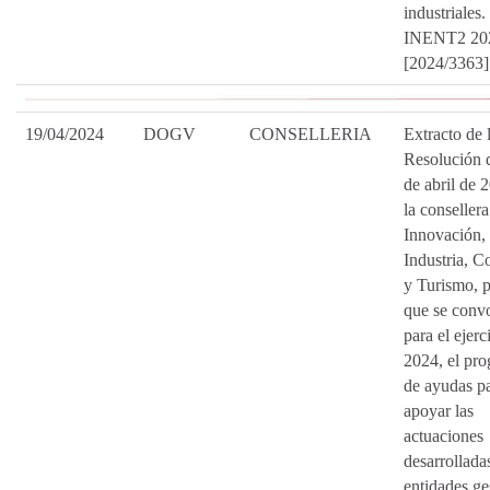
industriales.
INENT2 20
[2024/3363]
19/04/2024
DOGV
CONSELLERIA
Extracto de 
Resolución 
de abril de 
la consellera
Innovación,
Industria, C
y Turismo, p
que se conv
para el ejerc
2024, el pr
de ayudas p
apoyar las
actuaciones
desarrollada
entidades ge