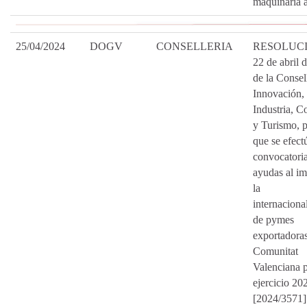
maquinaria a
25/04/2024
DOGV
CONSELLERIA
RESOLUCI
22 de abril 
de la Consel
Innovación,
Industria, C
y Turismo, p
que se efect
convocatori
ayudas al im
la
internaciona
de pymes
exportadoras
Comunitat
Valenciana p
ejercicio 20
[2024/3571]